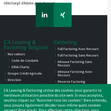
téléchargé d'Adobe gratuitement.
CA Leasing &
Factoring
Factoring Belgium
Full Factoring Avec Recours
Nos valeurs
Full Factoring Sans Recours
Code de Conduite
Inhouse Factoring Sans
Recours
Ethik-Charta
Inhouse Factoring Avec
Groupe Crédit Agricole
Recours
Direction
Reverse Factoring
Distinctions
Demander une offre
CA Leasing & Factoring utilise des cookies pour garantir la
meilleure utilisation possible du site web. Si vous acceptez,
veuillez cliquer sur "Autoriser tous les cookies". Bien entendu,
Contact
Peppol-ID
vous pouvez également décider vous-même quels cookies
peuvent être placés. Pour effectuer cette sélection, nous