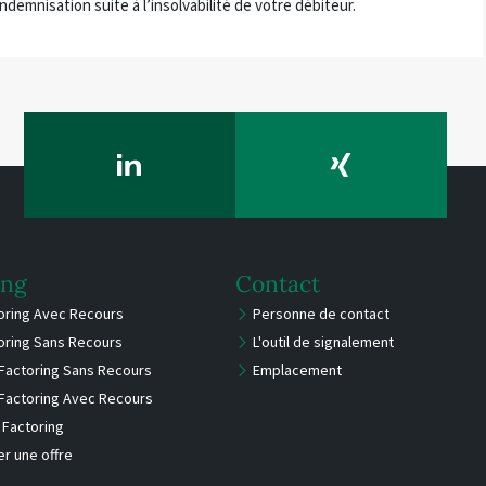
demnisation suite à l’insolvabilité de votre débiteur.
ing
Contact
toring Avec Recours
Personne de contact
toring Sans Recours
L'outil de signalement
Factoring Sans Recours
Emplacement
Factoring Avec Recours
Factoring
r une offre