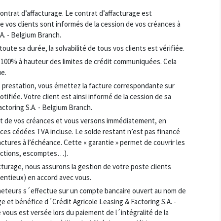
contrat d’affacturage. Le contrat d’affacturage est
ue vos clients sont informés de la cession de vos créances à
.A. - Belgium Branch.
ute sa durée, la solvabilité de tous vos clients est vérifiée.
 100% à hauteur des limites de crédit communiquées. Cela
ue.
re prestation, vous émettez la facture correspondante sur
otifiée. Votre client est ainsi informé de la cession de sa
actoring S.A. - Belgium Branch.
t de vos créances et vous versons immédiatement, en
s cédées TVA incluse. Le solde restant n’est pas financé
tures à l’échéance. Cette « garantie » permet de couvrir les
ductions, escomptes…).
cturage, nous assurons la gestion de votre poste clients
entieux) en accord avec vous.
heteurs s´effectue sur un compte bancaire ouvert au nom de
ge et bénéfice d´Crédit Agricole Leasing & Factoring S.A. -
vous est versée lors du paiement de l´intégralité de la