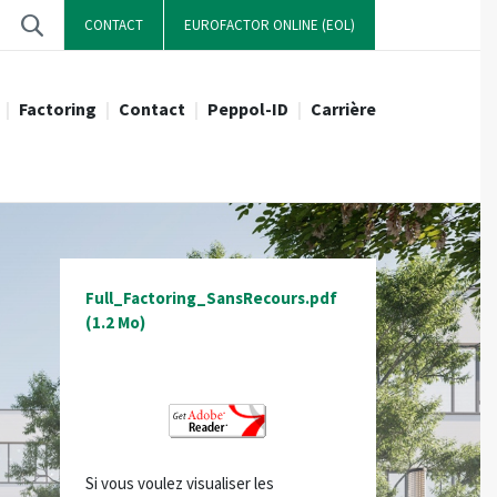
CONTACT
EUROFACTOR ONLINE (EOL)
Factoring
Contact
Peppol-ID
Carrière
cours
dit Agricole
L'outil de signalement
Inhouse Factoring Avec Recours
Direction
Emplacement
Distinctions
everse Factoring
Full_Factoring_SansRecours.pdf
Demander une offre
(1.2 Mo)
Si vous voulez visualiser les