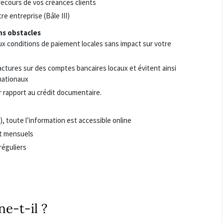
 recours de vos créances clients
re entreprise (Bâle III)
ns obstacles
 aux conditions de paiement locales sans impact sur votre
actures sur des comptes bancaires locaux et évitent ainsi
rnationaux
r rapport au crédit documentaire.
, toute l’information est accessible online
et mensuels
réguliers
e-t-il ?