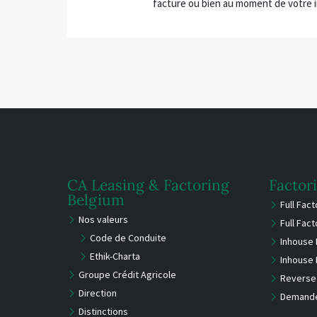
facture ou bien au moment de votre in
CA Leasing & Factoring
Factor
Belgium
Full Fac
Nos valeurs
Full Fac
Code de Conduite
Inhouse 
Ethik-Charta
Inhouse 
Groupe Crédit Agricole
Reverse 
Direction
Demande
Distinctions