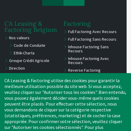
CA Leasing &
Factoring
Factoring Belgium
Full Factoring Avec Recours
Nos valeurs
Full Factoring Sans Recours
Code de Conduite
Inhouse Factoring Sans
Recours
Ethik-Charta
Inhouse Factoring Avec
Groupe Crédit Agricole
Recours
Direction
Reverse Factoring
Distinctions
Demander une offre
CA Leasing & Factoring utilise des cookies pour garantir la
meilleure utilisation possible du site web. Si vous acceptez,
veuillez cliquer sur "Autoriser tous les cookies". Bien entendu,
Contact
Peppol-ID
vous pouvez également décider vous-même quels cookies
peuvent être placés. Pour effectuer cette sélection, nous
Personne de contact
vous demandons de cliquer sur la catégorie respective
L'outil de signalement
(statistiques, préférences, marketing) et de cocher la case
appropriée. Pour confirmer votre sélection, veuillez cliquer
Emplacement
sur "Autoriser les cookies sélectionnés". Pour plus