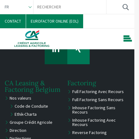
FR
NEDERLANDS
CONTACT
EUROFACTOR ONLINE (EOL)
CA Leasing &
Factoring
Factoring Belgium
Full Factoring Avec Recours
Nos valeurs
Full Factoring Sans Recours
Code de Conduite
Inhouse Factoring Sans
Recours
Ethik-Charta
Inhouse Factoring Avec
Groupe Crédit Agricole
Recours
Direction
Reverse Factoring
Distinctions