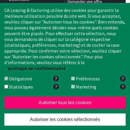
Demander une offre
CA Leasing & Factoring utilise des cookies pour garantir la
meilleure utilisation possible du site web. Si vous acceptez,
Contact
Peppol-ID
veuillez cliquer sur "Autoriser tous les cookies". Bien entendu,
vous pouvez également décider vous-même quels cookies
Personne de contact
peuvent être placés. Pour effectuer cette sélection, nous
L'outil de signalement
vous demandons de cliquer sur la catégorie respective
Emplacement
(statistiques, préférences, marketing) et de cocher la case
appropriée. Pour confirmer votre sélection, veuillez cliquer
sur "Autoriser les cookies sélectionnés". Pour plus
d'informations, veuillez vous référer à la
Carrière
politique de confidentialité
.
Obligatoire
?
Préférences
?
Statistiques
?
Marketing
?
CA Leasing & Factoring Allemagn
Factoring Pays-Bas
Crédit Agricol
Factoring
Recherche
Mentions légales
Autoriser tous les cookies
© 2026 Crédit Agricole Leasing
Autoriser les cookies sélectionnés